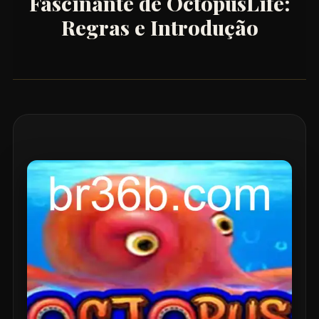
Fascinante de OctopusLife:
Regras e Introdução