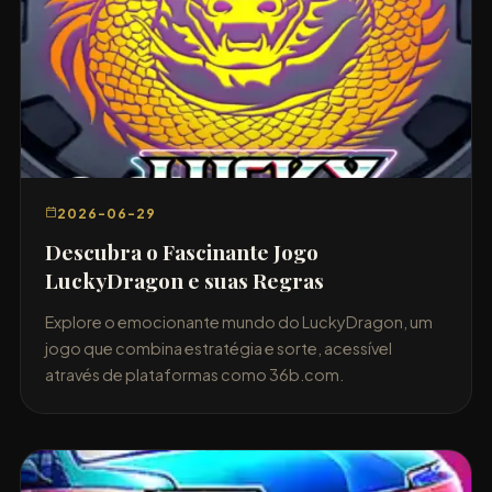
2026-06-29
Descubra o Fascinante Jogo
LuckyDragon e suas Regras
Explore o emocionante mundo do LuckyDragon, um
jogo que combina estratégia e sorte, acessível
através de plataformas como 36b.com.