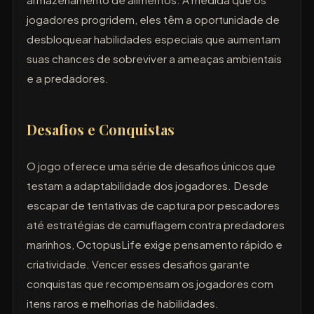
jogadores progridem, eles têm a oportunidade de
desbloquear habilidades especiais que aumentam
suas chances de sobreviver a ameaças ambientais
e a predadores.
Desafios e Conquistas
O jogo oferece uma série de desafios únicos que
testam a adaptabilidade dos jogadores. Desde
escapar de tentativas de captura por pescadores
até estratégias de camuflagem contra predadores
marinhos, OctopusLife exige pensamento rápido e
criatividade. Vencer esses desafios garante
conquistas que recompensam os jogadores com
itens raros e melhorias de habilidades.