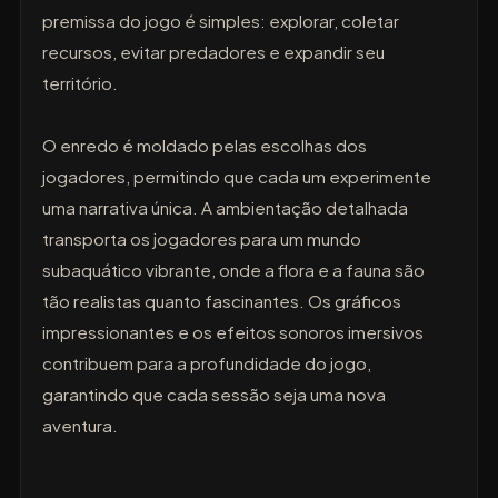
premissa do jogo é simples: explorar, coletar
recursos, evitar predadores e expandir seu
território.
O enredo é moldado pelas escolhas dos
jogadores, permitindo que cada um experimente
uma narrativa única. A ambientação detalhada
transporta os jogadores para um mundo
subaquático vibrante, onde a flora e a fauna são
tão realistas quanto fascinantes. Os gráficos
impressionantes e os efeitos sonoros imersivos
contribuem para a profundidade do jogo,
garantindo que cada sessão seja uma nova
aventura.