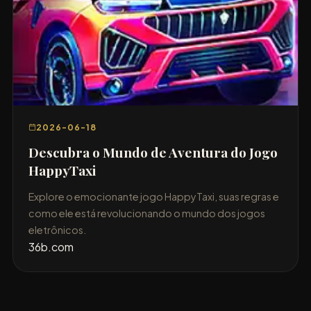
2026-06-18
Descubra o Mundo de Aventura do Jogo
HappyTaxi
Explore o emocionante jogo HappyTaxi, suas regras e
como ele está revolucionando o mundo dos jogos
eletrônicos.
36b.com