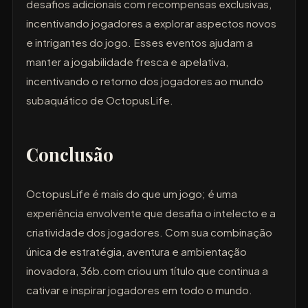
desafios adicionais com recompensas exclusivas,
incentivando jogadores a explorar aspectos novos
e intrigantes do jogo. Esses eventos ajudam a
manter a jogabilidade fresca e apelativa,
incentivando o retorno dos jogadores ao mundo
subaquático de OctopusLife.
Conclusão
OctopusLife é mais do que um jogo; é uma
experiência envolvente que desafia o intelecto e a
criatividade dos jogadores. Com sua combinação
única de estratégia, aventura e ambientação
inovadora, 36b.com criou um título que continua a
cativar e inspirar jogadores em todo o mundo.