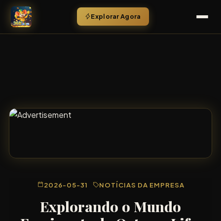
Explorar Agora
2026-05-31
NOTÍCIAS DA EMPRESA
Explorando o Mundo