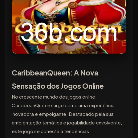
CaribbeanQueen: A Nova
Sensação dos Jogos Online
No crescente mundo dos jogos online,
CaribbeanQueen surge como uma experiência
inovadora e empolgante. Destacado pela sua
ambientação temática e jogabilidade envolvente,
este jogo se conecta a tendências