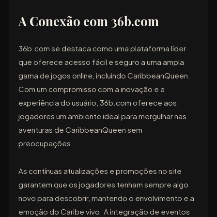
A Conexão com 36b.com
36b.com se destaca como uma plataforma líder
que oferece acesso fácil e seguro a uma ampla
gama de jogos online, incluindo CaribbeanQueen.
Com um compromisso com a inovação e a
experiência do usuário, 36b.com oferece aos
jogadores um ambiente ideal para mergulhar nas
aventuras de CaribbeanQueen sem
preocupações.
As contínuas atualizações e promoções no site
garantem que os jogadores tenham sempre algo
novo para descobrir, mantendo o envolvimento e a
emoção do Caribe vivo. A integração de eventos