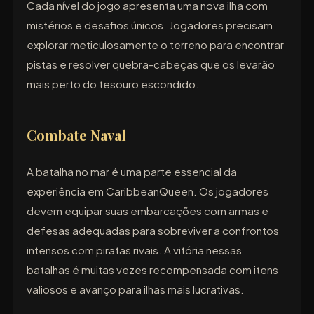
Cada nível do jogo apresenta uma nova ilha com
mistérios e desafios únicos. Jogadores precisam
explorar meticulosamente o terreno para encontrar
pistas e resolver quebra-cabeças que os levarão
mais perto do tesouro escondido.
Combate Naval
A batalha no mar é uma parte essencial da
experiência em CaribbeanQueen. Os jogadores
devem equipar suas embarcações com armas e
defesas adequadas para sobreviver a confrontos
intensos com piratas rivais. A vitória nessas
batalhas é muitas vezes recompensada com itens
valiosos e avanço para ilhas mais lucrativas.