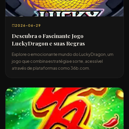
2026-06-29
Descubra o Fascinante Jogo
LuckyDragon e suas Regras
Explore o emocionante mundo do LuckyDragon, um
jogo que combina estratégia e sorte, acessível
através de plataformas como 36b.com.