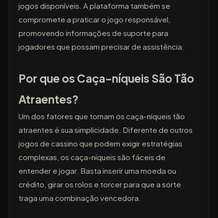
jogos disponíveis. A plataforma também se
compromete a praticar o jogo responsável,
promovendo informações de suporte para
jogadores que possam precisar de assistência.
Por que os Caça-níqueis São Tão
Atraentes?
Um dos fatores que tornam os caça-níqueis tão
atraentes é sua simplicidade. Diferente de outros
jogos de cassino que podem exigir estratégias
complexas, os caça-níqueis são fáceis de
entender e jogar. Basta inserir uma moeda ou
crédito, girar os rolos e torcer para que a sorte
traga uma combinação vencedora.