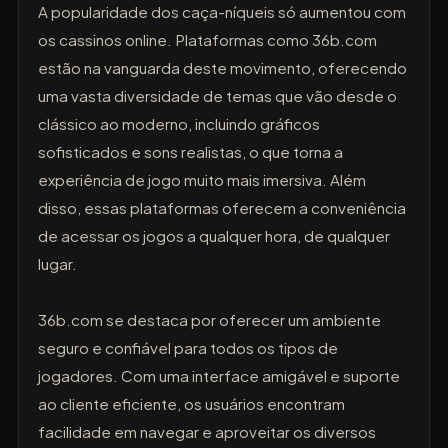
A popularidade dos caça-níqueis só aumentou com
os cassinos online. Plataformas como
36b.com
estão na vanguarda deste movimento, oferecendo
uma vasta diversidade de temas que vão desde o
clássico ao moderno, incluindo gráficos
sofisticados e sons realistas, o que torna a
experiência de jogo muito mais imersiva. Além
disso, essas plataformas oferecem a conveniência
de acessar os jogos a qualquer hora, de qualquer
lugar.
36b.com se destaca por oferecer um ambiente
seguro e confiável para todos os tipos de
jogadores. Com uma interface amigável e suporte
ao cliente eficiente, os usuários encontram
facilidade em navegar e aproveitar os diversos