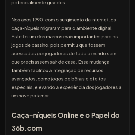
potencialmente grandes.
Nos anos 1990, com o surgimento da internet, os
caça-níqueis migraram para o ambiente digital.
Este foi um dos marcos mais importantes para os
jogos de cassino, pois permitiu que fossem
acessados por jogadores de todo o mundo sem
que precisassem sair de casa. Essa mudança
também facilitou a integração de recursos
avançados, como jogos de bônus e efeitos
especiais, elevando a experiência dos jogadores a
um novo patamar.
Caça-níqueis Online e o Papel do
36b.com