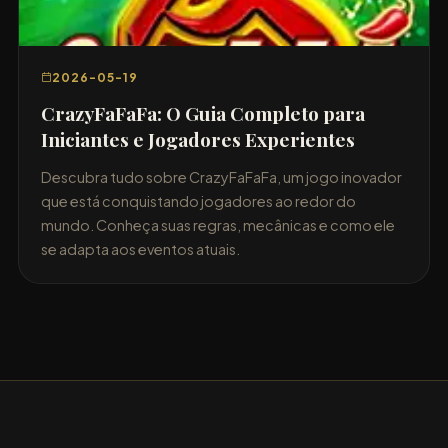
2026-05-19
CrazyFaFaFa: O Guia Completo para
Iniciantes e Jogadores Experientes
Descubra tudo sobre CrazyFaFaFa, um jogo inovador
que está conquistando jogadores ao redor do
mundo. Conheça suas regras, mecânicas e como ele
se adapta aos eventos atuais.