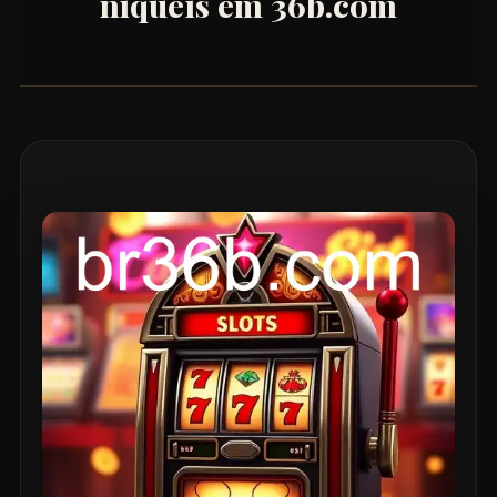
níqueis em 36b.com