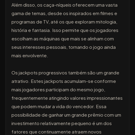
Além disso, os caça-níqueis oferecem uma vasta
gama de temas, desde os inspirados em filmes e
programas de TV, até os que exploram mitologia,
história e fantasia. Isso permite que os jogadores
escolham as máquinas que mais se alinham com
seus interesses pessoais, tornando o jogo ainda
mais envolvente.
Os jackpots progressivos também são um grande
atrativo. Estes jackpots acumulam-se conforme
mais jogadores participam do mesmo jogo,
frequentemente atingindo valores impressionantes
que podem mudar a vida do vencedor. Essa
possibilidade de ganhar um grande prêmio com um
investimento relativamente pequeno é um dos
fatores que continuamente atraem novos