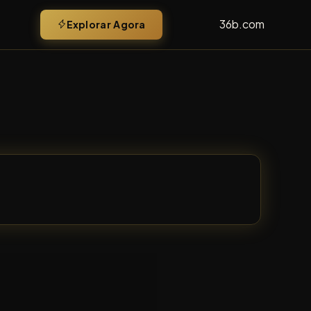
36b.com
Explorar Agora