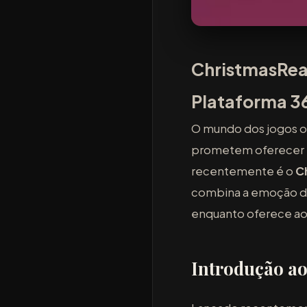
ChristmasRea
Plataforma 
O mundo dos jogos on
prometem oferecer e
recentemente é o
C
combina a emoção dos
enquanto oferece aos
Introdução a