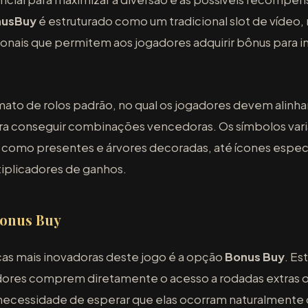
nusBuy
é estruturado como um tradicional slot de vídeo
ionais que permitem aos jogadores adquirir bônus para i
ato de rolos padrão, no qual os jogadores devem alinha
a conseguir combinações vencedoras. Os símbolos var
l, como presentes e árvores decoradas, até ícones espe
iplicadores de ganhos.
Bonus Buy
cas mais inovadoras deste jogo é a opção
Bonus Buy
. Es
dores comprem diretamente o acesso a rodadas extras o
necessidade de esperar que elas ocorram naturalmente d