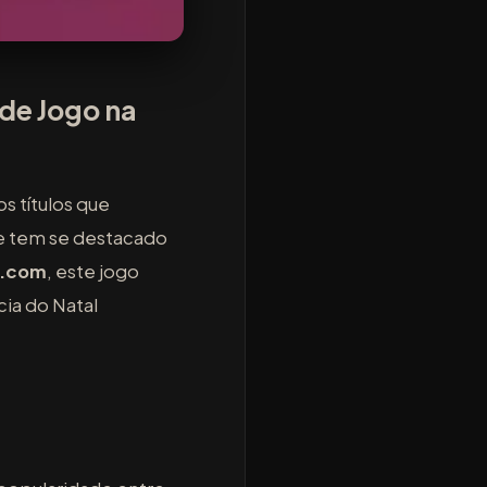
de Jogo na
s títulos que
e tem se destacado
.com
, este jogo
ia do Natal