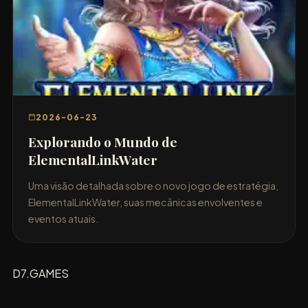
2026-06-23
Explorando o Mundo de
ElementalLinkWater
Uma visão detalhada sobre o novo jogo de estratégia,
ElementalLinkWater, suas mecânicas envolventes e
eventos atuais.
D7.GAMES