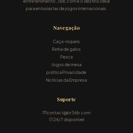
entretenimento, 36b.com é o destino ideal
para entusiastas de jogos internacionais.
Navegação
Caça-níqueis
Rinha de galos
Pesca
Jogos de mesa
política Privacidade
Notícias da Empresa
Suporte
contact@br36b.com
24/7 disponível