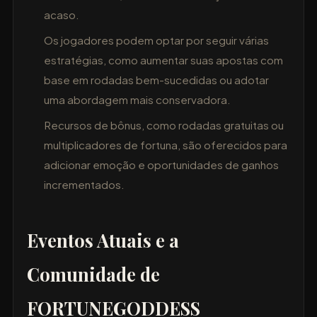
acaso.
Os jogadores podem optar por seguir várias
estratégias, como aumentar suas apostas com
base em rodadas bem-sucedidas ou adotar
uma abordagem mais conservadora.
Recursos de bônus, como rodadas gratuitas ou
multiplicadores de fortuna, são oferecidos para
adicionar emoção e oportunidades de ganhos
incrementados.
Eventos Atuais e a
Comunidade de
FORTUNEGODDESS