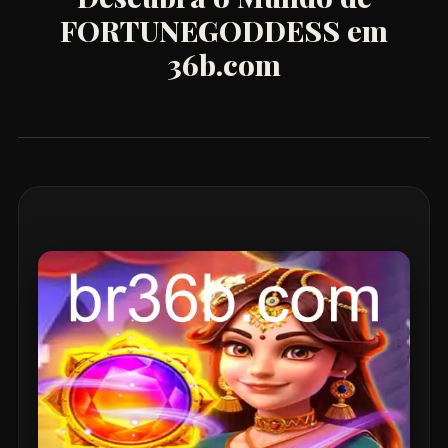
FORTUNEGODDESS em
36b.com