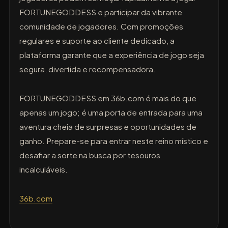
FORTUNEGODDESS e participar da vibrante
comunidade de jogadores. Com promoções
regulares e suporte ao cliente dedicado, a
plataforma garante que a experiência de jogo seja
segura, divertida e recompensadora.
FORTUNEGODDESS em 36b.com é mais do que
apenas um jogo; é uma porta de entrada para uma
aventura cheia de surpresas e oportunidades de
ganho. Prepare-se para entrar neste reino místico e
desafiar a sorte na busca por tesouros
incalculáveis.
36b.com