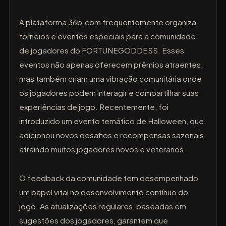
A plataforma 36b.com frequentemente organiza
torneios e eventos especiais para a comunidade
de jogadores do FORTUNEGODDESS. Esses
eventos não apenas oferecem prêmios atraentes,
mas também criam uma vibração comunitária onde
os jogadores podem interagir e compartilhar suas
experiências de jogo. Recentemente, foi
introduzido um evento temático de Halloween, que
adicionou novos desafios e recompensas sazonais,
atraindo muitos jogadores novos e veteranos.
O feedback da comunidade tem desempenhado
um papel vital no desenvolvimento contínuo do
jogo. As atualizações regulares, baseadas em
sugestões dos jogadores, garantem que