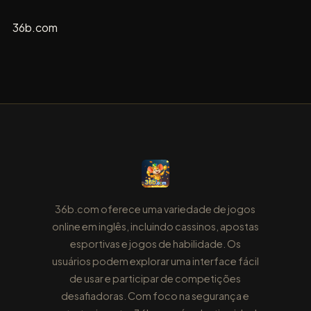
36b.com
36b.com oferece uma variedade de jogos
online em inglês, incluindo cassinos, apostas
esportivas e jogos de habilidade. Os
usuários podem explorar uma interface fácil
de usar e participar de competições
desafiadoras. Com foco na segurança e