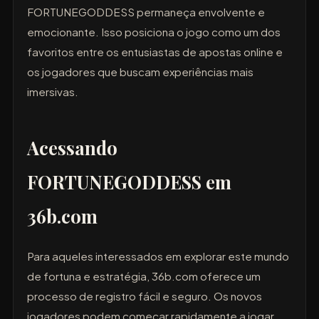
FORTUNEGODDESS permaneça envolvente e
emocionante. Isso posiciona o jogo como um dos
favoritos entre os entusiastas de apostas online e
os jogadores que buscam experiências mais
imersivas.
Acessando
FORTUNEGODDESS em
36b.com
Para aqueles interessados em explorar este mundo
de fortuna e estratégia, 36b.com oferece um
processo de registro fácil e seguro. Os novos
jogadores podem começar rapidamente a jogar