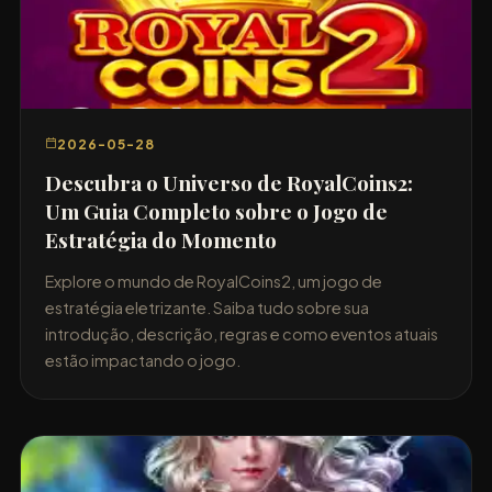
2026-05-28
Descubra o Universo de RoyalCoins2:
Um Guia Completo sobre o Jogo de
Estratégia do Momento
Explore o mundo de RoyalCoins2, um jogo de
estratégia eletrizante. Saiba tudo sobre sua
introdução, descrição, regras e como eventos atuais
estão impactando o jogo.