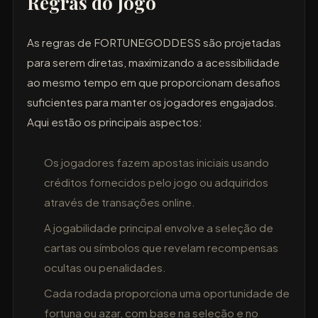
Regras do Jogo
As regras de FORTUNEGODDESS são projetadas
para serem diretas, maximizando a acessibilidade
ao mesmo tempo em que proporcionam desafios
suficientes para manter os jogadores engajados.
Aqui estão os principais aspectos:
Os jogadores fazem apostas iniciais usando
créditos fornecidos pelo jogo ou adquiridos
através de transações online.
A jogabilidade principal envolve a seleção de
cartas ou símbolos que revelam recompensas
ocultas ou penalidades.
Cada rodada proporciona uma oportunidade de
fortuna ou azar, com base na seleção e no