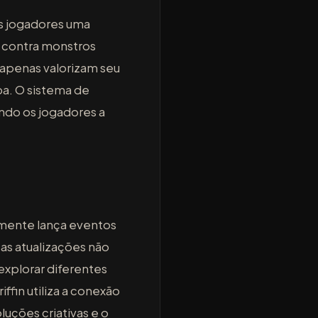
os jogadores uma
s contra monstros
 apenas valorizam seu
a. O sistema de
ndo os jogadores a
emente lança eventos
s atualizações não
explorar diferentes
fin utiliza a conexão
uções criativas e o