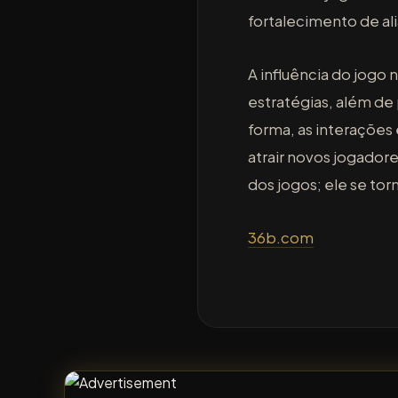
fortalecimento de al
A influência do jogo
estratégias, além de 
forma, as interações 
atrair novos jogador
dos jogos; ele se to
36b.com