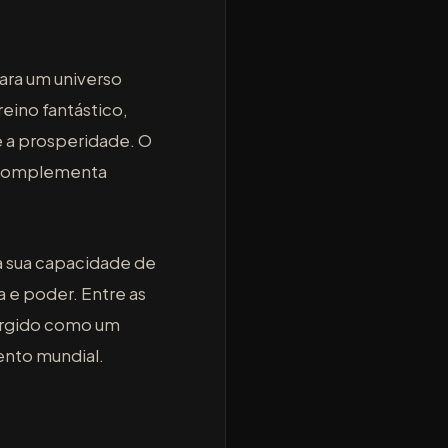
para um universo
eino fantástico,
e a prosperidade. O
e complementa
à sua capacidade de
a e poder. Entre as
surgido como um
ento mundial.