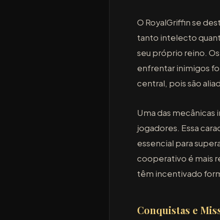
O RoyalGriffin se de
tanto intelecto quan
seu próprio reino. O
enfrentar inimigos f
central, pois são al
Uma das mecânicas in
jogadores. Essa car
essencial para super
cooperativo é mais r
têm incentivado form
Conquistas e Mis