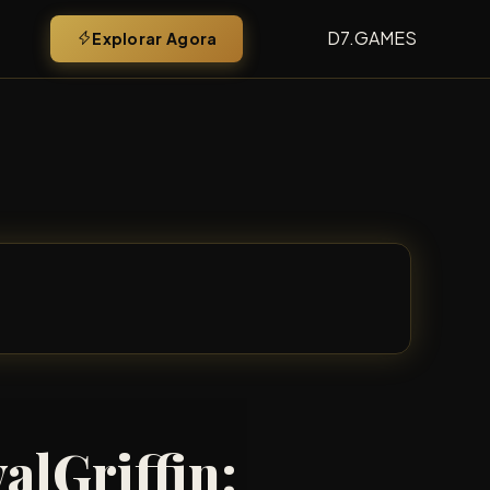
D7.GAMES
Explorar Agora
alGriffin: