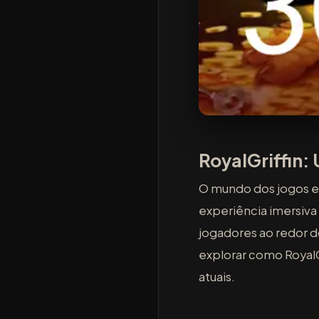
RoyalGriffin:
O mundo dos jogos e
experiência imersiva 
jogadores ao redor 
explorar como RoyalG
atuais.