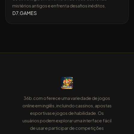
mistérios antigos e enfrenta desafios inéditos.
D7.GAMES
36b.com oferece uma variedade de jogos
online em inglês, incluindo cassinos, apostas
esportivas e jogos de habilidade. Os
usuários podem explorar uma interface fácil
de usar e participar de competições