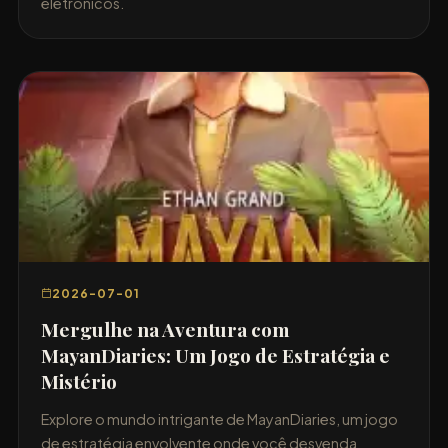
eletrônicos.
2026-07-01
Mergulhe na Aventura com
MayanDiaries: Um Jogo de Estratégia e
Mistério
Explore o mundo intrigante de MayanDiaries, um jogo
de estratégia envolvente onde você desvenda