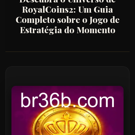
RoyalCoins2: Um Guia
Completo sobre o Jogo de
Estratégia do Momento