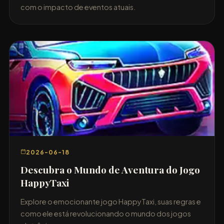
com o impacto de eventos atuais.
2026-06-18
Descubra o Mundo de Aventura do Jogo
HappyTaxi
Explore o emocionante jogo HappyTaxi, suas regras e
como ele está revolucionando o mundo dos jogos