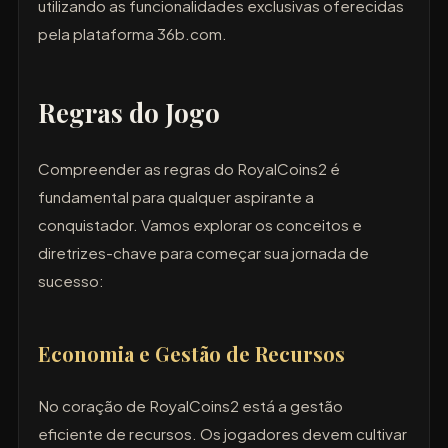
utilizando as funcionalidades exclusivas oferecidas
pela plataforma 36b.com.
Regras do Jogo
Compreender as regras do RoyalCoins2 é
fundamental para qualquer aspirante a
conquistador. Vamos explorar os conceitos e
diretrizes-chave para começar sua jornada de
sucesso:
Economia e Gestão de Recursos
No coração de RoyalCoins2 está a gestão
eficiente de recursos. Os jogadores devem cultivar