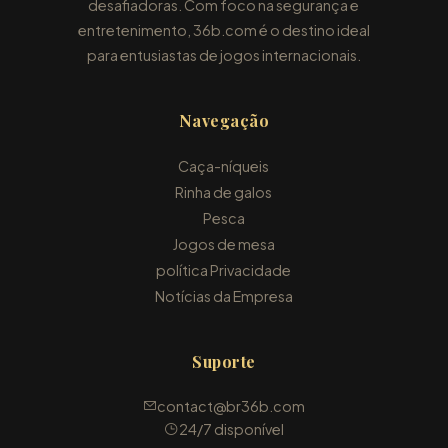
desafiadoras. Com foco na segurança e
entretenimento, 36b.com é o destino ideal
para entusiastas de jogos internacionais.
Navegação
Caça-níqueis
Rinha de galos
Pesca
Jogos de mesa
política Privacidade
Notícias da Empresa
Suporte
contact@br36b.com
24/7 disponível