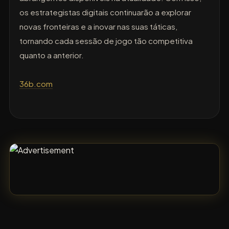
os estrategistas digitais continuarão a explorar
novas fronteiras e a inovar nas suas táticas,
tornando cada sessão de jogo tão competitiva
quanto a anterior.
36b.com