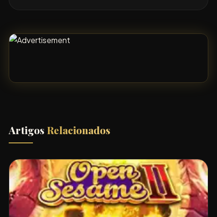
Artigos
Relacionados