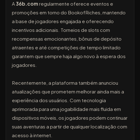
A
36b.com
regularmente oferece eventos e
promoções em torno do BookofRiches, mantendo
a base de jogadores engajada e oferecendo
incentivos adicionais. Torneios de slots com
recompensas emocionantes, bônus de depósito
atraentes e até competições de tempo limitado
garantem que sempre haja algo novo à espera dos
jogadores.
Recentemente, a plataforma também anunciou
atualizações que prometem melhorar ainda mais a
experiência dos usuários. Com tecnologia
aprimorada para uma jogabilidade mais fluida em
dispositivos móveis, os jogadores podem continuar
suas aventuras a partir de qualquer localização com
acesso à internet.