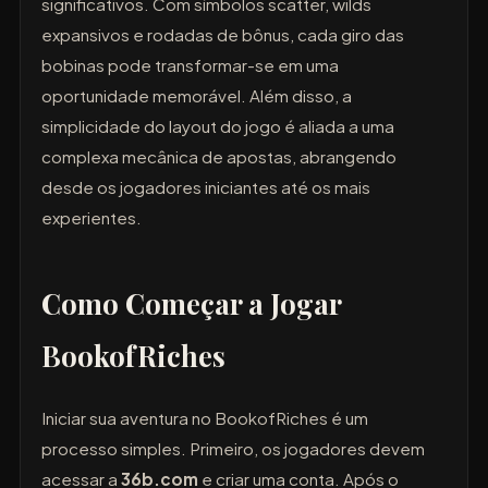
significativos. Com símbolos scatter, wilds
expansivos e rodadas de bônus, cada giro das
bobinas pode transformar-se em uma
oportunidade memorável. Além disso, a
simplicidade do layout do jogo é aliada a uma
complexa mecânica de apostas, abrangendo
desde os jogadores iniciantes até os mais
experientes.
Como Começar a Jogar
BookofRiches
Iniciar sua aventura no BookofRiches é um
processo simples. Primeiro, os jogadores devem
acessar a
36b.com
e criar uma conta. Após o