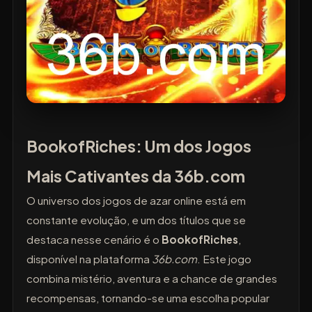
BookofRiches: Um dos Jogos
Mais Cativantes da 36b.com
O universo dos jogos de azar online está em
constante evolução, e um dos títulos que se
destaca nesse cenário é o
BookofRiches
,
disponível na plataforma
36b.com
. Este jogo
combina mistério, aventura e a chance de grandes
recompensas, tornando-se uma escolha popular