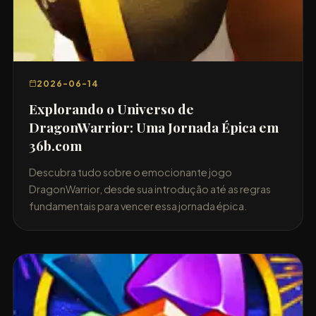
2026-06-14
Explorando o Universo de
DragonWarrior: Uma Jornada Épica em
36b.com
Descubra tudo sobre o emocionante jogo
DragonWarrior, desde sua introdução até as regras
fundamentais para vencer essa jornada épica.