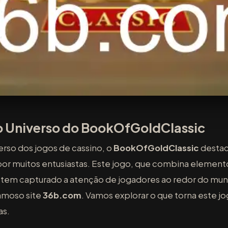
 Universo do BookOfGoldClassic
erso dos jogos de cassino, o
BookOfGoldClassic
destac
por muitos entusiastas. Este jogo, que combina element
tem capturado a atenção de jogadores ao redor do mund
amoso site
36b.com
. Vamos explorar o que torna este j
as.