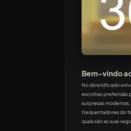
Bem-vindo ao
No diversificado univ
escolhas preferidas 
surpresas modernas, 
frequentadores do f
quais são as suas regr