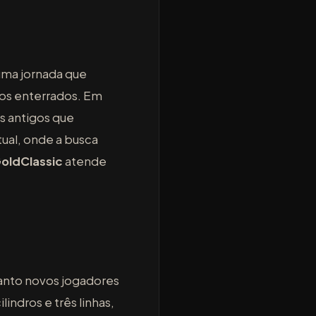
 uma jornada que
ios enterrados. Em
s antigos que
ual, onde a busca
oldClassic
atende
tanto novos jogadores
indros e três linhas,