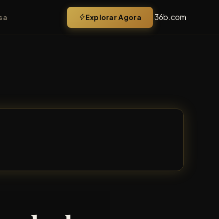
36b.com
Explorar Agora
sa