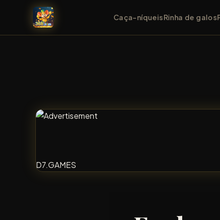
Caça-níqueis
Rinha de galos
D7.GAMES