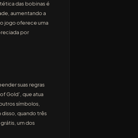
tética das bobinas é
dade, aumentando a
 o jogo oferece uma
preciada por
eender suas regras
of Gold', que atua
outros símbolos,
disso, quando três
grátis, um dos