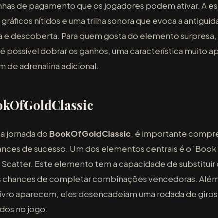
inhas de pagamento que os jogadores podem ativar. A es
áficos nítidos e uma trilha sonora que evoca a antigui
a e descoberta. Para quem gosta do elemento surpresa,
é possível dobrar os ganhos, uma característica muito a
 de adrenalina adicional.
okOfGoldClassic
a jornada do
BookOfGoldClassic
, é importante compr
ances de sucesso. Um dos elementos centrais é o 'Book 
Scatter. Este elemento tem a capacidade de substituir 
 chances de completar combinações vencedoras. Além 
livro aparecem, eles desencadeiam uma rodada de giros 
dos no jogo.