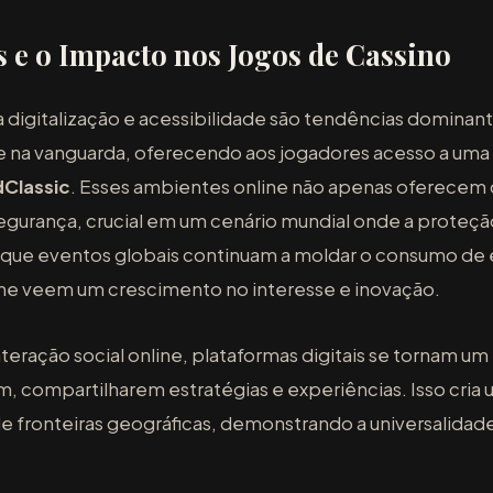
s e o Impacto nos Jogos de Cassino
igitalização e acessibilidade são tendências dominant
na vanguarda, oferecendo aos jogadores acesso a uma 
Classic
. Esses ambientes online não apenas oferecem
urança, crucial em um cenário mundial onde a proteçã
o que eventos globais continuam a moldar o consumo de
ine veem um crescimento no interesse e inovação.
eração social online, plataformas digitais se tornam u
m, compartilharem estratégias e experiências. Isso cri
e fronteiras geográficas, demonstrando a universalidad